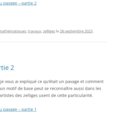
au pavage – partie 2
mathématiques
,
travaux
,
zelliges
le
28 septembre 2023
.
tie 2
, je vous ai expliqué ce qu’était un pavage et comment
’un motif de base peut se reconnaître aussi dans les
tistes des zelliges usent de cette particularité.
au pavage – partie 1