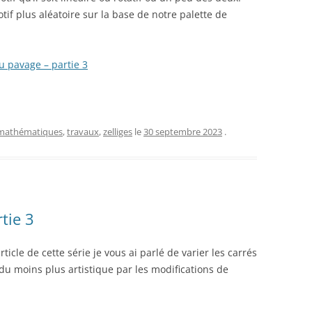
tif plus aléatoire sur la base de notre palette de
au pavage – partie 3
mathématiques
,
travaux
,
zelliges
le
30 septembre 2023
.
tie 3
icle de cette série je vous ai parlé de varier les carrés
du moins plus artistique par les modifications de