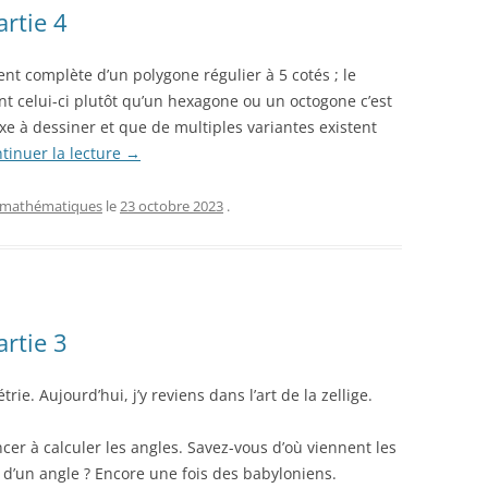
rtie 4
ent complète d’un polygone régulier à 5 cotés ; le
t celui-ci plutôt qu’un hexagone ou un octogone c’est
exe à dessiner et que de multiples variantes existent
tinuer la lecture
→
mathématiques
le
23 octobre 2023
.
rtie 3
rie. Aujourd’hui, j’y reviens dans l’art de la zellige.
er à calculer les angles. Savez-vous d’où viennent les
 d’un angle ? Encore une fois des babyloniens.