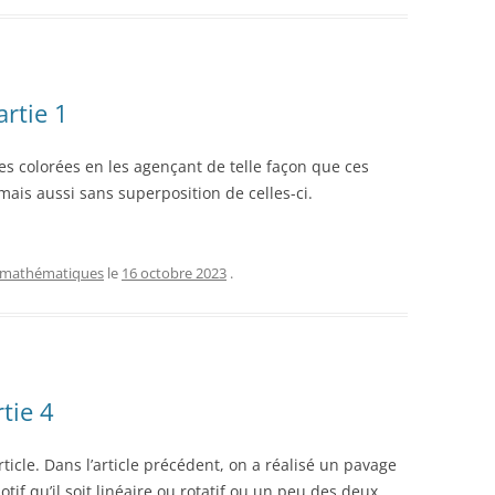
rtie 1
es colorées en les agençant de telle façon que ces
mais aussi sans superposition de celles-ci.
mathématiques
le
16 octobre 2023
.
tie 4
rticle. Dans l’article précédent, on a réalisé un pavage
otif qu’il soit linéaire ou rotatif ou un peu des deux.