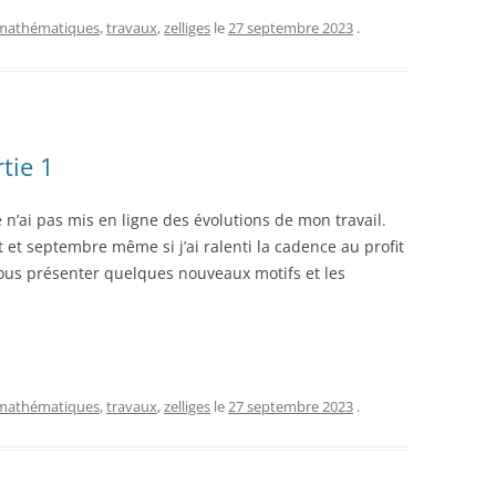
mathématiques
,
travaux
,
zelliges
le
27 septembre 2023
.
tie 1
 n’ai pas mis en ligne des évolutions de mon travail.
 et septembre même si j’ai ralenti la cadence au profit
 vous présenter quelques nouveaux motifs et les
mathématiques
,
travaux
,
zelliges
le
27 septembre 2023
.