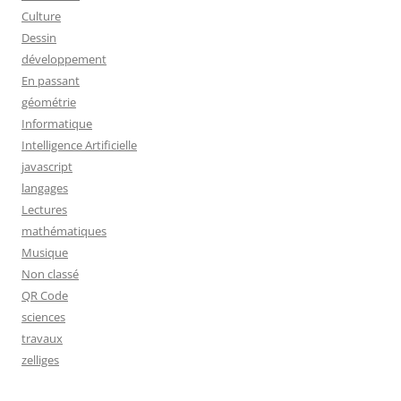
Culture
Dessin
développement
En passant
géométrie
Informatique
Intelligence Artificielle
javascript
langages
Lectures
mathématiques
Musique
Non classé
QR Code
sciences
travaux
zelliges