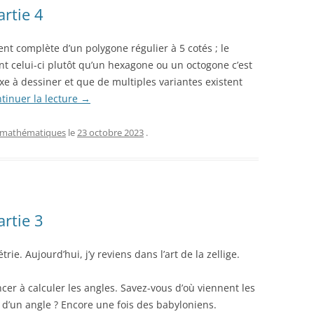
rtie 4
ent complète d’un polygone régulier à 5 cotés ; le
t celui-ci plutôt qu’un hexagone ou un octogone c’est
exe à dessiner et que de multiples variantes existent
tinuer la lecture
→
mathématiques
le
23 octobre 2023
.
rtie 3
rie. Aujourd’hui, j’y reviens dans l’art de la zellige.
er à calculer les angles. Savez-vous d’où viennent les
 d’un angle ? Encore une fois des babyloniens.