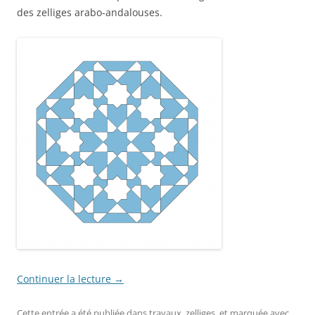
des zelliges arabo-andalouses.
Continuer la lecture
→
Cette entrée a été publiée dans
travaux
,
zelliges
, et marquée avec