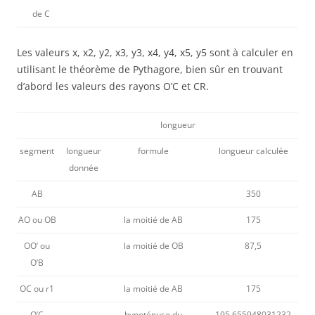
de C
Les valeurs x, x2, y2, x3, y3, x4, y4, x5, y5 sont à calculer en
utilisant le théorème de Pythagore, bien sûr en trouvant
d’abord les valeurs des rayons O’C et CR.
longueur
segment
longueur
formule
longueur calculée
donnée
AB
350
AO ou OB
la moitié de AB
175
OO’ ou
la moitié de OB
87,5
O’B
OC ou r1
la moitié de AB
175
O’C
hypoténuse du
195,655948031232