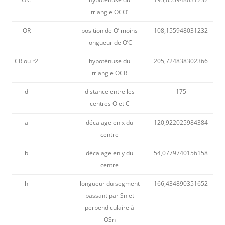
triangle OCO’
OR
position de O’ moins
108,155948031232
longueur de O’C
CR ou r2
hypoténuse du
205,724838302366
triangle OCR
d
distance entre les
175
centres O et C
a
décalage en x du
120,922025984384
centre
b
décalage en y du
54,0779740156158
centre
h
longueur du segment
166,434890351652
passant par Sn et
perpendiculaire à
OSn