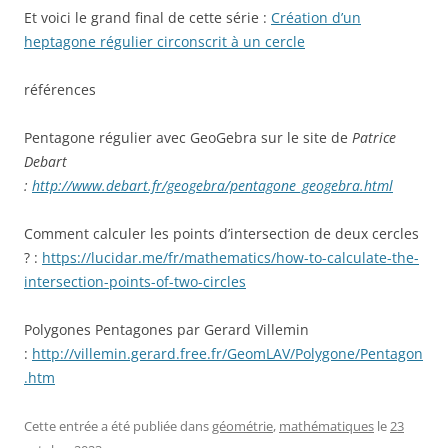
Et voici le grand final de cette série :
Création d’un
heptagone régulier circonscrit à un cercle
références
Pentagone régulier avec GeoGebra sur le site de
Patrice
Debart
:
http://www.debart.fr/geogebra/pentagone_geogebra.html
Comment calculer les points d’intersection de deux cercles
? :
https://lucidar.me/fr/mathematics/how-to-calculate-the-
intersection-points-of-two-circles
Polygones Pentagones par Gerard Villemin
:
http://villemin.gerard.free.fr/GeomLAV/Polygone/Pentagon
.htm
Cette entrée a été publiée dans
géométrie
,
mathématiques
le
23