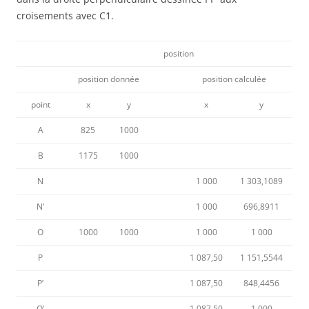
croisements avec C1.
position
position donnée
position calculée
point
x
y
x
y
A
825
1000
B
1175
1000
N
1 000
1 303,1089
N’
1 000
696,8911
O
1000
1000
1 000
1 000
P
1 087,50
1 151,5544
P’
1 087,50
848,4456
O’
1 087,50
1 000