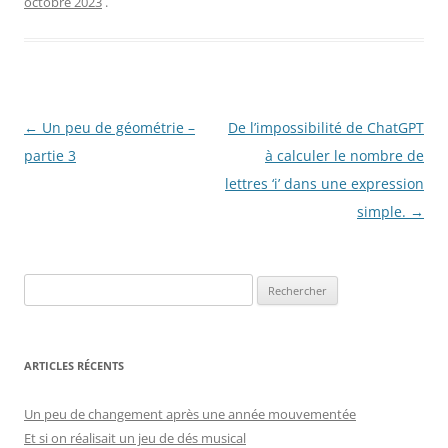
octobre 2023
.
Navigation
←
Un peu de géométrie –
De l’impossibilité de ChatGPT
des
partie 3
à calculer le nombre de
articles
lettres ‘i’ dans une expression
simple.
→
Rechercher :
ARTICLES RÉCENTS
Un peu de changement après une année mouvementée
Et si on réalisait un jeu de dés musical