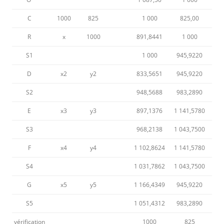
C
1000
825
1 000
825,00
R
x
1000
891,8441
1 000
S1
1 000
945,9220
D
x2
y2
833,5651
945,9220
S2
948,5688
983,2890
E
x3
y3
897,1376
1 141,5780
S3
968,2138
1 043,7500
F
x4
y4
1 102,8624
1 141,5780
S4
1 031,7862
1 043,7500
G
x5
y5
1 166,4349
945,9220
S5
1 051,4312
983,2890
vérification
1000
825